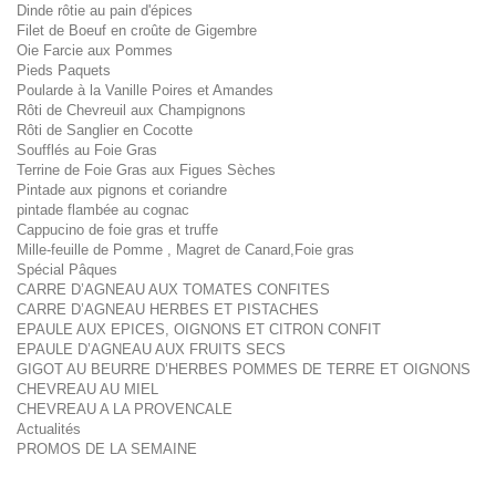
Dinde rôtie au pain d'épices
Filet de Boeuf en croûte de Gigembre
Oie Farcie aux Pommes
Pieds Paquets
Poularde à la Vanille Poires et Amandes
Rôti de Chevreuil aux Champignons
Rôti de Sanglier en Cocotte
Soufflés au Foie Gras
Terrine de Foie Gras aux Figues Sèches
Pintade aux pignons et coriandre
pintade flambée au cognac
Cappucino de foie gras et truffe
Mille-feuille de Pomme , Magret de Canard,Foie gras
Spécial Pâques
CARRE D’AGNEAU AUX TOMATES CONFITES
CARRE D’AGNEAU HERBES ET PISTACHES
EPAULE AUX EPICES, OIGNONS ET CITRON CONFIT
EPAULE D’AGNEAU AUX FRUITS SECS
GIGOT AU BEURRE D’HERBES POMMES DE TERRE ET OIGNONS
CHEVREAU AU MIEL
CHEVREAU A LA PROVENCALE
Actualités
PROMOS DE LA SEMAINE