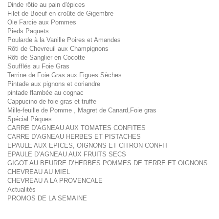
Dinde rôtie au pain d'épices
Filet de Boeuf en croûte de Gigembre
Oie Farcie aux Pommes
Pieds Paquets
Poularde à la Vanille Poires et Amandes
Rôti de Chevreuil aux Champignons
Rôti de Sanglier en Cocotte
Soufflés au Foie Gras
Terrine de Foie Gras aux Figues Sèches
Pintade aux pignons et coriandre
pintade flambée au cognac
Cappucino de foie gras et truffe
Mille-feuille de Pomme , Magret de Canard,Foie gras
Spécial Pâques
CARRE D’AGNEAU AUX TOMATES CONFITES
CARRE D’AGNEAU HERBES ET PISTACHES
EPAULE AUX EPICES, OIGNONS ET CITRON CONFIT
EPAULE D’AGNEAU AUX FRUITS SECS
GIGOT AU BEURRE D’HERBES POMMES DE TERRE ET OIGNONS
CHEVREAU AU MIEL
CHEVREAU A LA PROVENCALE
Actualités
PROMOS DE LA SEMAINE