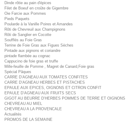
Dinde rôtie au pain d'épices
Filet de Boeuf en croûte de Gigembre
Oie Farcie aux Pommes
Pieds Paquets
Poularde à la Vanille Poires et Amandes
Rôti de Chevreuil aux Champignons
Rôti de Sanglier en Cocotte
Soufflés au Foie Gras
Terrine de Foie Gras aux Figues Sèches
Pintade aux pignons et coriandre
pintade flambée au cognac
Cappucino de foie gras et truffe
Mille-feuille de Pomme , Magret de Canard,Foie gras
Spécial Pâques
CARRE D’AGNEAU AUX TOMATES CONFITES
CARRE D’AGNEAU HERBES ET PISTACHES
EPAULE AUX EPICES, OIGNONS ET CITRON CONFIT
EPAULE D’AGNEAU AUX FRUITS SECS
GIGOT AU BEURRE D’HERBES POMMES DE TERRE ET OIGNONS
CHEVREAU AU MIEL
CHEVREAU A LA PROVENCALE
Actualités
PROMOS DE LA SEMAINE