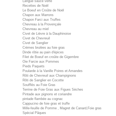
Langue sauce verte
Recettes de Noël
Le Boeuf en Croûte de Noël
Chapon aux Marrons
Chapon Farci aux Truffes
Chevreau à la Provençale
Chevreau au miel
Civet de Lièvre à la Dauphinoise
Civet de Chevreuil
Civet de Sanglier
Crèmes brulées au foie gras
Dinde rôtie au pain d'épices
Filet de Boeuf en croûte de Gigembre
Oie Farcie aux Pommes
Pieds Paquets
Poularde à la Vanille Poires et Amandes
Rôti de Chevreuil aux Champignons
Rôti de Sanglier en Cocotte
Soufflés au Foie Gras
Terrine de Foie Gras aux Figues Sèches
Pintade aux pignons et coriandre
pintade flambée au cognac
Cappucino de foie gras et truffe
Mille-feuille de Pomme , Magret de Canard,Foie gras
Spécial Pâques