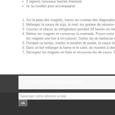
2 oignons nouveaux hachés finement
riz ou nouilles pour accompagner
Sur la peau des magrets, tracez au couteau des diagonales 
Mélangez la sauce de soja, le miel, les graines de sésame e
Couvrez et placez au réfrigérateur pendant 24 heures en re
Retirez les magrets et conservez la marinade. Posez-votre v
les magrets une fois à mi-cuisson. Sortez les du barbecue e
Pendant ce temps, mettez le bouillon de poulet, la sauce hois
Dans un bol mélanger la farine et le saké, de manière à obt
Découpez les magrets en biais et recouvrez-les de sauce. 
LETTRE D'INFORMATIONS
ok