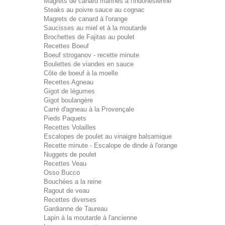
Magrets de canard marinés à l'indonésienne
Steaks au poivre sauce au cognac
Magrets de canard à l'orange
Saucisses au miel et à la moutarde
Brochettes de Fajitas au poulet
Recettes Boeuf
Boeuf stroganov - recette minute
Boulettes de viandes en sauce
Côte de boeuf à la moelle
Recettes Agneau
Gigot de légumes
Gigot boulangère
Carré d'agneau à la Provençale
Pieds Paquets
Recettes Volailles
Escalopes de poulet au vinaigre balsamique
Recette minute - Escalope de dinde à l'orange
Nuggets de poulet
Recettes Veau
Osso Bucco
Bouchées a la reine
Ragout de veau
Recettes diverses
Gardianne de Taureau
Lapin à la moutarde à l'ancienne