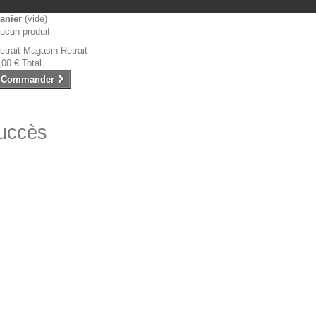
anier
(vide)
ucun produit
etrait Magasin
Retrait
,00 €
Total
Commander
succès