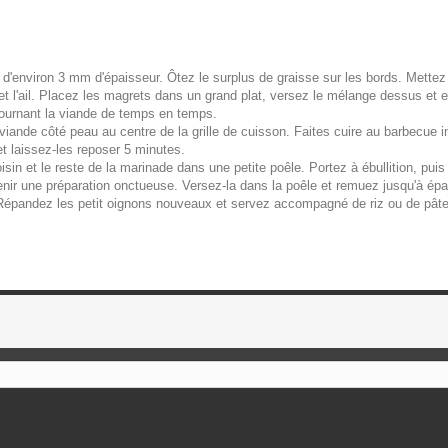
d'environ 3 mm d'épaisseur. Ôtez le surplus de graisse sur les bords. Mettez 
t l'ail. Placez les magrets dans un grand plat, versez le mélange dessus et 
tournant la viande de temps en temps.
iande côté peau au centre de la grille de cuisson. Faites cuire au barbecue i
t laissez-les reposer 5 minutes.
in et le reste de la marinade dans une petite poêle. Portez à ébullition, puis 
enir une préparation onctueuse. Versez-la dans la poêle et remuez jusqu'à ép
Répandez les petit oignons nouveaux et servez accompagné de riz ou de pâte