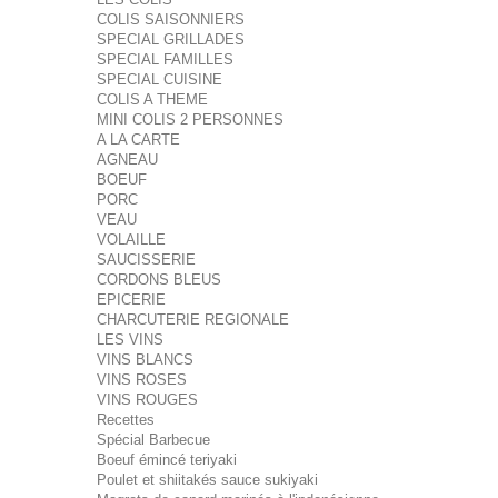
COLIS SAISONNIERS
SPECIAL GRILLADES
SPECIAL FAMILLES
SPECIAL CUISINE
COLIS A THEME
MINI COLIS 2 PERSONNES
A LA CARTE
AGNEAU
BOEUF
PORC
VEAU
VOLAILLE
SAUCISSERIE
CORDONS BLEUS
EPICERIE
CHARCUTERIE REGIONALE
LES VINS
VINS BLANCS
VINS ROSES
VINS ROUGES
Recettes
Spécial Barbecue
Boeuf émincé teriyaki
Poulet et shiitakés sauce sukiyaki